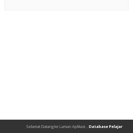
Selamat Datang ke Laman Aplikasi ..
Database Pelajar